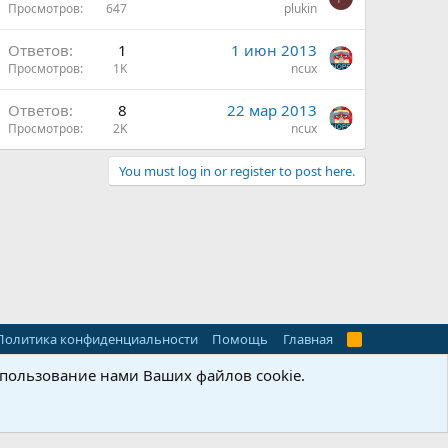
Просмотров
647
plukin
Ответов
1
1 июн 2013
Просмотров
1K
ncux
Ответов
8
22 мар 2013
Просмотров
2K
ncux
You must log in or register to post here.
Политика конфиденциальности
Помощь
Главная
R
S
S
спользование нами Ваших файлов cookie.
рина
Queries
7
Time
0.0987s
Memory
11.36MB