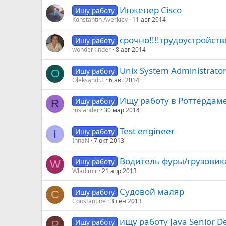
Инженер Cisco
Ищу работу
Konstantin Averkiev
11 авг 2014
срочно!!!!трудоустройст
Ищу работу
wonderkinder
8 авг 2014
Unix System Administrato
Ищу работу
O
Oleksandr.L
6 авг 2014
Ищу работу в Роттердам
Ищу работу
R
ruslander
30 мар 2014
Test engineer
Ищу работу
I
InnaN
7 окт 2013
Водитель фуры/грузовик
Ищу работу
W
Wladimir
21 апр 2013
Судовой маляр
Ищу работу
C
Constantine
3 сен 2013
ищу работу Java Senior D
Ищу работу
P