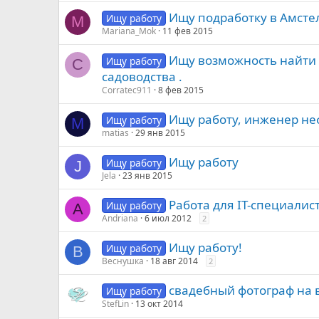
Ищу подработку в Амсте
Ищу работу
M
Mariana_Mok
11 фев 2015
Ищу возможность найти 
Ищу работу
C
садоводства .
Corratec911
8 фев 2015
Ищу работу, инженер неф
Ищу работу
M
matias
29 янв 2015
Ищу работу
Ищу работу
J
Jela
23 янв 2015
Работа для IT-специалис
Ищу работу
A
Andriana
6 июл 2012
2
Ищу работу!
Ищу работу
В
Веснушка
18 авг 2014
2
свадебный фотограф на 
Ищу работу
StefLin
13 окт 2014