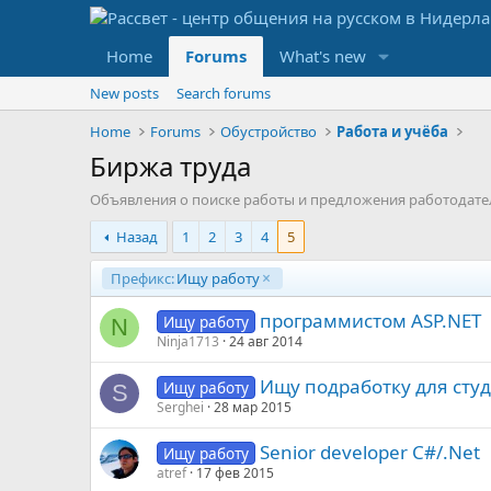
Home
Forums
What's new
New posts
Search forums
Home
Forums
Обустройство
Работа и учёба
Биржа труда
Объявления о поиске работы и предложения работодате
Назад
1
2
3
4
5
Префикс:
Ищу работу
программистом ASP.NET
Ищу работу
N
Ninja1713
24 авг 2014
Ищу подработку для сту
Ищу работу
S
Serghei
28 мар 2015
Senior developer C#/.Net
Ищу работу
atref
17 фев 2015