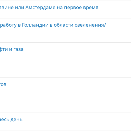
лвине или Амстердаме на первое время
работу в Голландии в области озеленения/
ти и газа
тов
весь день