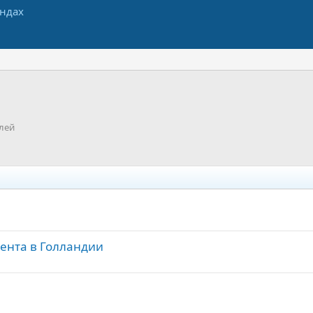
лей
дента в Голландии