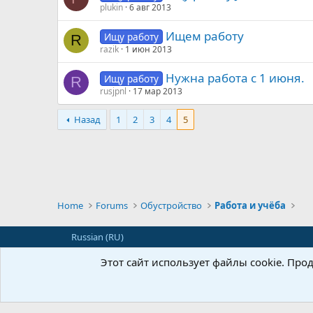
plukin
6 авг 2013
Ищем работу
Ищу работу
R
razik
1 июн 2013
Нужна работа с 1 июня.
Ищу работу
R
rusjpnl
17 мар 2013
Назад
1
2
3
4
5
Home
Forums
Обустройство
Работа и учёба
Russian (RU)
Этот сайт использует файлы cookie. Пр
Перевод:
XF-Russia.ru