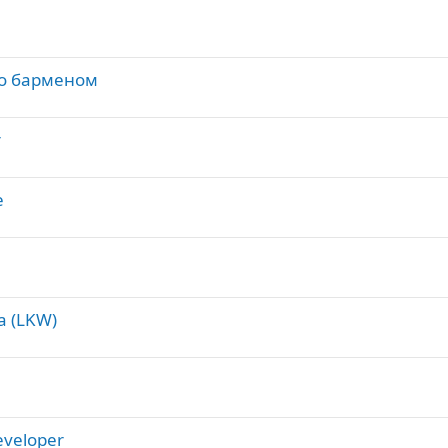
во барменом
r
е
а (LKW)
eveloper