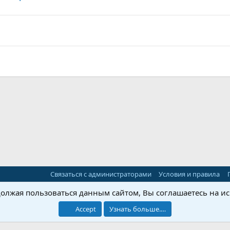
Связаться с администраторами
Условия и правила
одолжая пользоваться данным сайтом, Вы соглашаетесь на и
®
Community platform by XenForo
© 2010-2025 XenForo Ltd.
Accept
Узнать больше.…
Ши