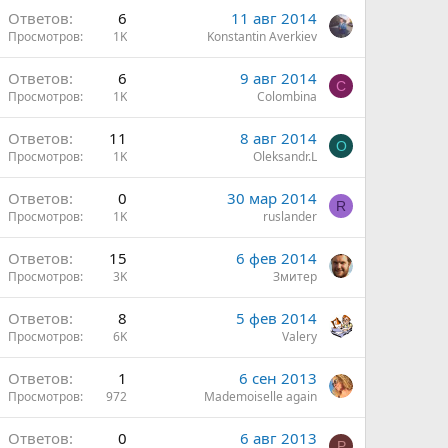
Ответов
6
11 авг 2014
Просмотров
1K
Konstantin Averkiev
Ответов
6
9 авг 2014
C
Просмотров
1K
Colombina
Ответов
11
8 авг 2014
O
Просмотров
1K
Oleksandr.L
Ответов
0
30 мар 2014
R
Просмотров
1K
ruslander
Ответов
15
6 фев 2014
Просмотров
3K
Змитер
Ответов
8
5 фев 2014
Просмотров
6K
Valery
Ответов
1
6 сен 2013
Просмотров
972
Mademoiselle again
Ответов
0
6 авг 2013
P