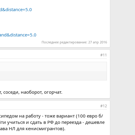
d&distance=5.0
and&distance=5.0
Последнее редактирование:
27 апр 2016
#11
 соседи, наоборот, огорчат.
#12
ипедом на работу - тоже вариант (100 евро б/
йти учиться и сдать в РФ до переезда - дешевле
рава НЛ для кенисмигрантов).