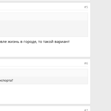
#5
вле жизнь в городе, то такой вариант
#6
нспорта?
#7