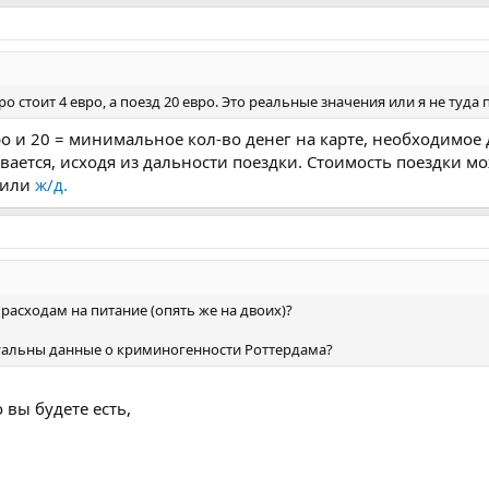
о стоит 4 евро, а поезд 20 евро. Это реальные значения или я не туда 
евро и 20 = минимальное кол-во денег на карте, необходимое
вается, исходя из дальности поездки. Стоимость поездки м
или
ж/д.
расходам на питание (опять же на двоих)?
туальны данные о криминогенности Роттердама?
 вы будете есть,