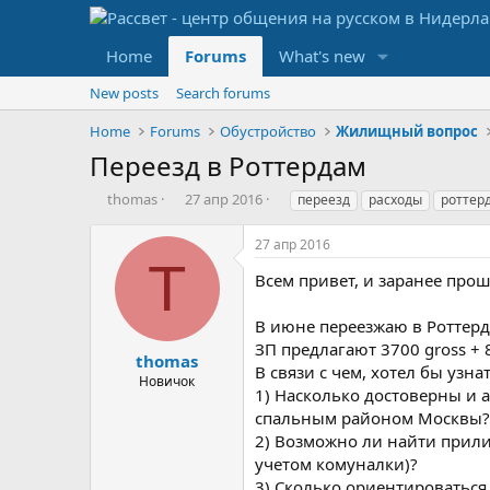
Home
Forums
What's new
New posts
Search forums
Home
Forums
Обустройство
Жилищный вопрос
Переезд в Роттердам
А
Д
М
thomas
27 апр 2016
переезд
расходы
роттер
в
а
е
т
т
т
27 апр 2016
о
а
к
T
р
с
и
Всем привет, и заранее про
т
о
е
з
В июне переезжаю в Роттерда
м
д
ЗП предлагают 3700 gross + 
ы
а
thomas
В связи с чем, хотел бы узн
н
Новичок
1) Насколько достоверны и 
и
я
спальным районом Москвы? Я
2) Возможно ли найти прилич
учетом комуналки)?
3) Сколько ориентироваться 