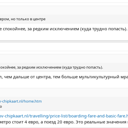
ером, но только в центре
е спокойнее, за редким исключением (куда трудно попасть).
покойнее, за редким исключением (куда трудно попасть).
ал, чем дальше от центра, тем больше мультикультурный мра
v-chipkaart.nl/home.htm
но
v-chipkaart.nl/travelling/price-list/boarding-fare-and-basic-fare
метро стоит 4 евро, а поезд 20 евро. Это реальные значения 