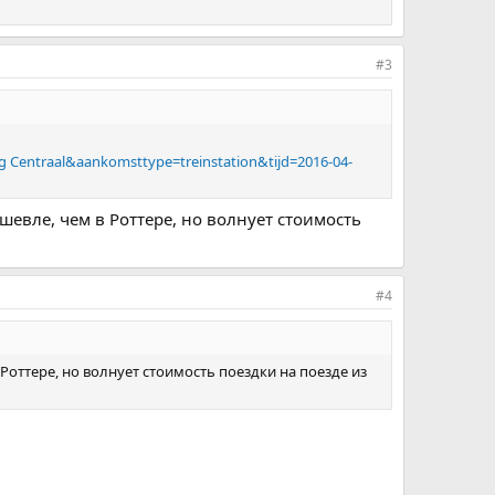
#3
g Centraal&aankomsttype=treinstation&tijd=2016-04-
ешевле, чем в Роттере, но волнует стоимость
#4
 Роттере, но волнует стоимость поездки на поезде из