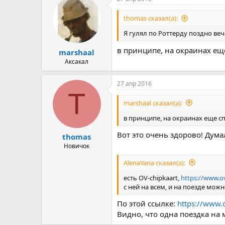
thomas сказал(а):
Я гулял по Роттерду поздно веч
в принципе, на окраинах ещ
marshaal
Аксакал
27 апр 2016
T
marshaal сказал(а):
в принципе, на окраинах еще с
Вот это очень здорово! Дум
thomas
Новичок
AlenaYana сказал(а):
есть OV-chipkaart,
https://www.o
с ней на всем, и на поезде мож
По этой ссылке:
https://www.o
Видно, что одна поездка на 