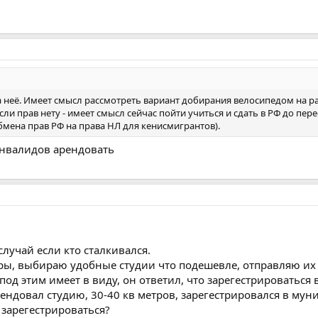
на неё. Имеет смысл рассмотреть вариант добирания велосипедом на раб
сли прав нету - имеет смысл сейчас пойти учиться и сдать в РФ до пере
мена прав РФ на права НЛ для кенисмигрантов).
инвалидов арендовать
случай если кто сталкивался.
ы, выбираю удобные студии что подешевле, отправляю их ма
 под этим имеет в виду, он ответил, что зарегестрироватьс
арендовал студию, 30-40 кв метров, зарегестрировался в мун
 зарегестрироваться?