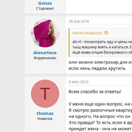
Gonzo
Старожил
28 апр 2016
Gonzo сказал(а):
ah.nl - посмотреть еду и цены 
тыщ машину взять и кататься. Е
ещё жива опция бескровного об
AlenaYana
Форумчанин
или можно электрокар для 
если лень педали крутить
6 июн 2016
T
Всем спасибо за ответы!
У меня еще один вопрос, на 
Я смотрю различные квартир
thomas
на одного. На вопрос что он
Новичок
Это правда? То есть если я 
приедет жена - она не может