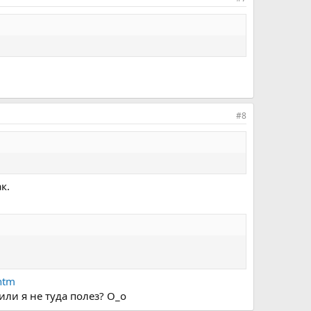
#8
к.
.htm
или я не туда полез? О_о