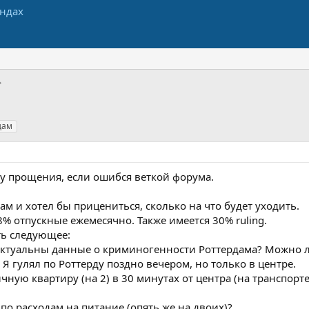
дам
шу прощения, если ошибся веткой форума.
м и хотел бы прицениться, сколько на что будет уходить.
8% отпускные ежемесячно. Также имеется 30% ruling.
ать следующее:
актуальны данные о криминогенности Роттердама? Можно л
 гулял по Роттерду поздно вечером, но только в центре.
ную квартиру (на 2) в 30 минутах от центра (на транспорте
по расходам на питание (опять же на двоих)?