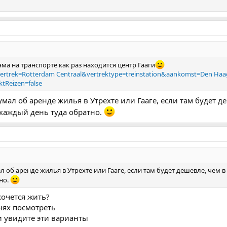
ама на транспорте как раз находится центр Гааги
?vertrek=Rotterdam Centraal&vertrektype=treinstation&aankomst=Den Haa
tReizen=false
умал об аренде жилья в Утрехте или Гааге, если там будет д
 каждый день туда обратно.
л об аренде жилья в Утрехте или Гааге, если там будет дешевле, чем в
но.
хочется жить?
нях посмотреть
 и увидите эти варианты