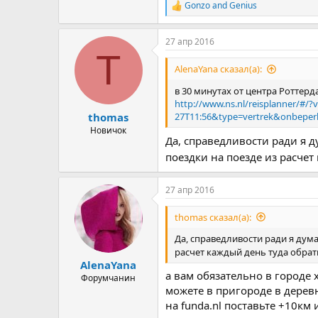
Gonzo
and
Genius
R
e
a
27 апр 2016
c
T
t
i
AlenaYana сказал(а):
o
n
в 30 минутах от центра Роттерд
s
http://www.ns.nl/reisplanner/#/
:
thomas
27T11:56&type=vertrek&onbeperk
Новичок
Да, справедливости ради я д
поездки на поезде из расчет
27 апр 2016
thomas сказал(а):
Да, справедливости ради я дума
расчет каждый день туда обрат
AlenaYana
а вам обязательно в городе 
Форумчанин
можете в пригороде в дерев
на funda.nl поставьте +10км