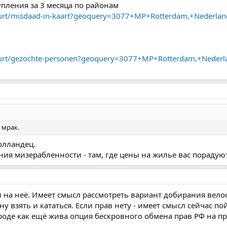
упления за 3 месяца по районам
buurt/misdaad-in-kaart?geoquery=3077+MP+Rotterdam,+Nederlan
-buurt/gezochte-personen?geoquery=3077+MP+Rotterdam,+Nederl
 мрак.
олландец.
ия мизерабленности - там, где цены на жилье вас порадуют,
ны на неё. Имеет смысл рассмотреть вариант добирания велос
у взять и кататься. Если прав нету - имеет смысл сейчас по
вроде как ещё жива опция бескровного обмена прав РФ на п