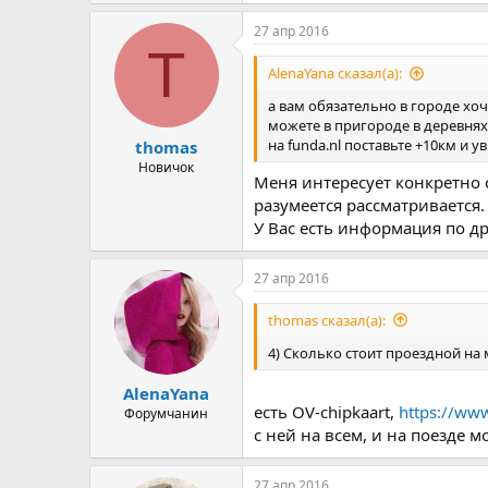
27 апр 2016
T
AlenaYana сказал(а):
а вам обязательно в городе хоч
можете в пригороде в деревня
на funda.nl поставьте +10км и у
thomas
Новичок
Меня интересует конкретно 
разумеется рассматривается.
У Вас есть информация по д
27 апр 2016
thomas сказал(а):
4) Сколько стоит проездной на 
AlenaYana
есть OV-chipkaart,
https://ww
Форумчанин
с ней на всем, и на поезде 
27 апр 2016