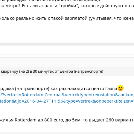
на метро? Есть ли аналоги "тройки", которые действуют во 
колько реально жить с такой зарплатой (учитывая, что жена,
артиру (на 2) в 30 минутах от центра (на транспорте)
ердама (на транспорте) как раз находится центр Гааги
/#/?vertrek=Rotterdam Centraal&vertrektype=treinstation&aank
tation&tijd=2016-04-27T11:56&type=vertrek&onbeperktReizen=f
 жилья Rotterdam до 800 euro, до 5км, то выдает 260 вариан