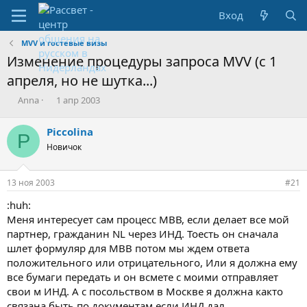
Вход
MVV и гостевые визы
Изменение процедуры запроса MVV (с 1
апреля, но не шутка...)
А
Д
Anna
1 апр 2003
в
а
т
т
Piccolina
P
о
а
Новичок
р
с
т
о
е
з
13 ноя 2003
#21
м
д
ы
а
:huh:
н
Меня интересует сам процесс МВВ, если делает все мой
и
партнер, гражданин NL через ИНД. Тоесть он сначала
я
шлет формуляр для МВВ потом мы ждем ответа
положительного или отрицательного, Или я должна ему
все бумаги передать и он всмете с моими отправляет
свои м ИНД. А с посольством в Москве я должна както
связана быть по документам если ИНД дал