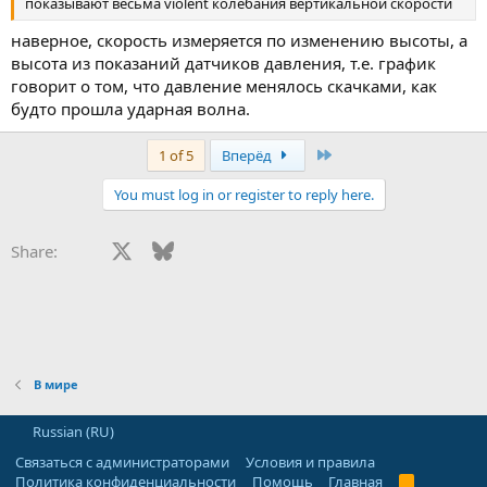
показывают весьма violent колебания вертикальной скорости
наверное, скорость измеряется по изменению высоты, а
высота из показаний датчиков давления, т.е. график
говорит о том, что давление менялось скачками, как
будто прошла ударная волна.
Last
1 of 5
Вперёд
You must log in or register to reply here.
Facebook
X
Bluesky
LinkedIn
Reddit
Pinterest
Tumblr
WhatsApp
E-mail
Сс
Share:
В мире
Russian (RU)
Связаться с администраторами
Условия и правила
Политика конфиденциальности
Помощь
Главная
R