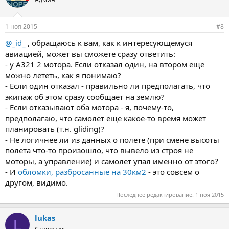
1 ноя 2015
#8
@_id_
, обращаюсь к вам, как к интересующемуся
авиацией, может вы сможете сразу ответить:
- у А321 2 мотора. Если отказал один, на втором еще
можно лететь, как я понимаю?
- Если один отказал - правильно ли предполагать, что
экипаж об этом сразу сообщает на землю?
- Если отказывают оба мотора - я, почему-то,
предполагаю, что самолет еще какое-то время может
планировать (т.н. gliding)?
- Не логичнее ли из данных о полете (при смене высоты
полета что-то произошло, что вывело из строя не
моторы, а управление) и самолет упал именно от этого?
- И
обломки, разбросанные на 30км2
- это совсем о
другом, видимо.
Последнее редактирование:
1 ноя 2015
lukas
L