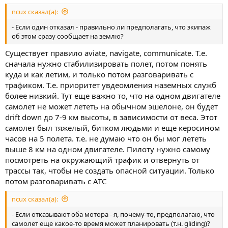
ncux сказал(а):
- Если один отказал - правильно ли предполагать, что экипаж
об этом сразу сообщает на землю?
Существует правило aviate, navigate, communicate. Т.е.
сначала нужно стабилизировать полет, потом понять
куда и как летим, и только потом разговаривать с
трафиком. Т.е. приоритет увдеомления наземных служб
более низкий. Тут еще важно то, что на одном двигателе
самолет не может лететь на обычном эшелоне, он будет
drift down до 7-9 км высоты, в зависимости от веса. Этот
самолет был тяжелый, битком людьми и еще керосином
часов на 5 полета. т.е. не думаю что он бы мог лететь
выше 8 км на одном двигателе. Пилоту нужно самому
посмотреть на окружающий трафик и отвернуть от
трассы так, чтобы не создать опасной ситуации. Только
потом разговаривать с АТС
ncux сказал(а):
- Если отказывают оба мотора - я, почему-то, предполагаю, что
самолет еще какое-то время может планировать (т.н. gliding)?