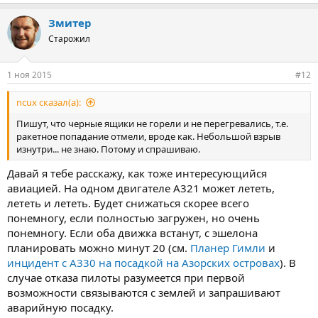
Змитер
Старожил
1 ноя 2015
#12
ncux сказал(а):
Пишут, что черные ящики не горели и не перегревались, т.е.
ракетное попадание отмели, вроде как. Небольшой взрыв
изнутри... не знаю. Потому и спрашиваю.
Давай я тебе расскажу, как тоже интересующийся
авиацией. На одном двигателе А321 может лететь,
лететь и лететь. Будет снижаться скорее всего
понемногу, если полностью загружен, но очень
понемногу. Если оба движка встанут, с эшелона
планировать можно минут 20 (см.
Планер Гимли
и
инцидент с А330 на посадкой на Азорских островах
). В
случае отказа пилоты разумеется при первой
возможности связываются с землей и запрашивают
аварийную посадку.