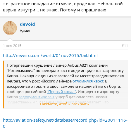
т.е. ракетное попадание отмели, вроде как. Небольшой
взрыв изнутри... не знаю. Потому и спрашиваю.
devoid
Админ
1 ноя 2015
#11
http://newsru.com/world/01nov2015/tail.html
Потерпевший крушение лайнер Аirbus А321 компании
"Когалымавиа" повреждал хвост в ходе инцидента в аэропорту
Каира. Накануне один из спасателей на месте трагедии заявлял
Reuters, что у российского лайнера
отломился хвост
. В
воскресенье о том, что хвост самолета нашли в 8 км от борта,
сообщил российский
"Первый канал"
. Инцидент в аэропорту
Каира
задокументирован
, ущерб для самолета назван
"существенным". Издание
Daily Beast
предполагает, что
Нажмите, чтобы раскрыть...
поломку могли так окончательно и не устранить, и
структурный изъян стал причиной крупнейшей катастрофы в
истории российской авиации.
http://aviation-safety.net/database/record.php?id=20011116-
0