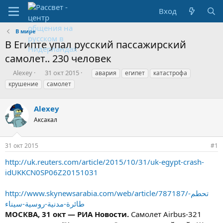
Вход
В мире
В Египте упал русский пассажирский
самолет.. 230 человек
А
Д
М
Alexey
31 окт 2015
авария
египет
катастрофа
в
а
е
крушение
самолет
т
т
т
о
а
к
р
Alexey
с
и
т
о
Аксакал
е
з
м
д
ы
а
31 окт 2015
#1
н
http://uk.reuters.com/article/2015/10/31/uk-egypt-crash-
и
я
idUKKCN0SP06Z20151031
http://www.skynewsarabia.com/web/article/787187/تحطم-
طائرة-مدنية-روسية-سيناء
МОСКВА, 31 окт — РИА Новости.
Самолет Airbus-321