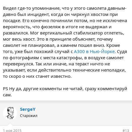
Видел где-то упоминание, что у этого самолета давным-
давно был инцидент, когда он чиркнул хвостом при
посадке. Его конечно починили потом, но не исключена
вероятность, что фюзеляж в итоге не выдержал и
развалился. Мог вертикальный стабилизатор отлететь,
мог весь хвост. Это в принципе объясняет, почему
самолет не планировал, а камнем пошел вниз. Кроме
того, уже был похожий случай с
А300 в Нью-Йорке
. Судя
по фотографиям с места катастрофы, в воздухе самолет
перевернулся. Так или иначе, на теракт ничто не
указывает, если действительно технические неполадки,
то скоро о них станет известно.
PS Ну да, другие комменты не читай, сразу комментируй
сам.
SergeY
Старожил
1 ноя 2015
#13