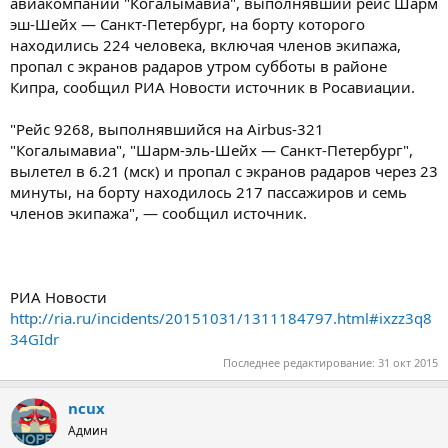
авиакомпании "Когалымавиа", выполнявший рейс Шарм
эш-Шейх — Санкт-Петербург, на борту которого
находились 224 человека, включая членов экипажа,
пропал с экранов радаров утром субботы в районе
Кипра, сообщил РИА Новости источник в Росавиации.
"Рейс 9268, выполнявшийся на Airbus-321
"Когалымавиа", "Шарм-эль-Шейх — Санкт-Петербург",
вылетел в 6.21 (мск) и пропал с экранов радаров через 23
минуты, на борту находилось 217 пассажиров и семь
членов экипажа", — сообщил источник.
РИА Новости
http://ria.ru/incidents/20151031/1311184797.html#ixzz3q8
34GIdr
Последнее редактирование:
31 окт 2015
ncux
Админ