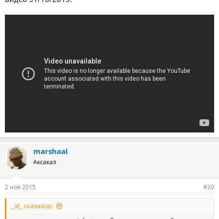
marshaal
Аксакал
2 ноя 2015
#20
_id_ сказал(а):