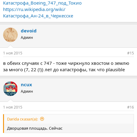
Катастрофа_Boeing_747_под_Токио
https://ru.wikipedia.org/wiki/
Катастрофа_Ан-24_в_Черкесске
devoid
Админ
1 ноя 2015
#15
в обеих случаях с 747 - тоже чиркнуло хвостом о землю
за много (7, 22 (!)) лет до катастрофы, так что plausible
ncux
Админ
1 ноя 2015
#16
Darida сказал(а):
Дворцовая площадь. Сейчас