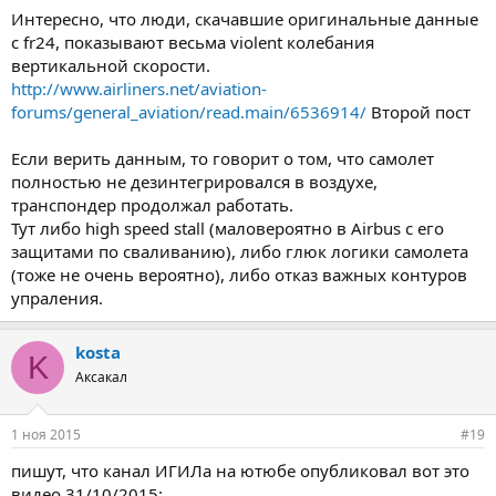
Интересно, что люди, скачавшие оригинальные данные
с fr24, показывают весьма violent колебания
вертикальной скорости.
http://www.airliners.net/aviation-
forums/general_aviation/read.main/6536914/
Второй пост
Если верить данным, то говорит о том, что самолет
полностью не дезинтегрировался в воздухе,
транспондер продолжал работать.
Тут либо high speed stall (маловероятно в Airbus с его
защитами по сваливанию), либо глюк логики самолета
(тоже не очень вероятно), либо отказ важных контуров
упраления.
kosta
K
Аксакал
1 ноя 2015
#19
пишут, что канал ИГИЛа на ютюбе опубликовал вот это
видео 31/10/2015: