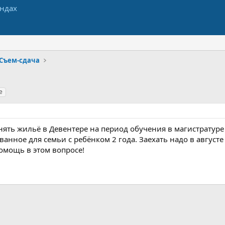
Съем-сдача
е
ть жильё в Девентере на период обучения в магистратуре в 
ное для семьи с ребёнком 2 года. Заехать надо в августе 
омощь в этом вопросе!
App
-mail
Ссылка