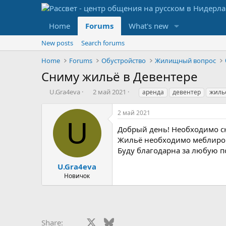
Home
Forums
What's new
New posts
Search forums
Home
Forums
Обустройство
Жилищный вопрос
Сниму жильё в Девентере
А
Д
М
U.Gra4eva
2 май 2021
аренда
девентер
жиль
в
а
е
т
т
т
2 май 2021
о
а
к
U
р
с
и
Добрый день! Необходимо сня
т
о
Жильё необходимо меблирован
е
з
Буду благодарна за любую п
м
д
ы
а
U.Gra4eva
н
Новичок
и
я
Facebook
X
Bluesky
LinkedIn
Reddit
Pinterest
Tumblr
Whats
E
Share: