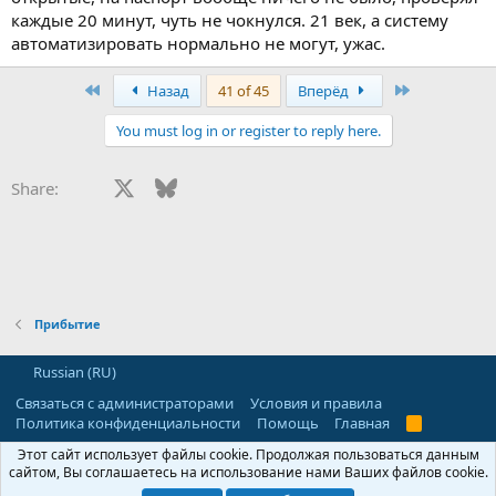
каждые 20 минут, чуть не чокнулся. 21 век, а систему
автоматизировать нормально не могут, ужас.
First
Last
Назад
41 of 45
Вперёд
You must log in or register to reply here.
Facebook
X
Bluesky
LinkedIn
Reddit
Pinterest
Tumblr
WhatsApp
E-mail
Сс
Share:
Прибытие
Russian (RU)
Связаться с администраторами
Условия и правила
Политика конфиденциальности
Помощь
Главная
R
S
Этот сайт использует файлы cookie. Продолжая пользоваться данным
S
®
Community platform by XenForo
© 2010-2025 XenForo Ltd.
сайтом, Вы соглашаетесь на использование нами Ваших файлов cookie.
Перевод:
XF-Russia.ru