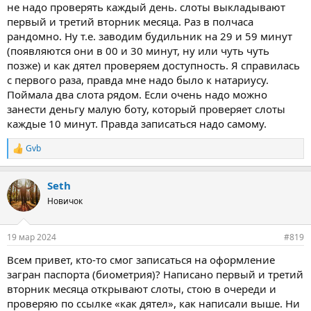
не надо проверять каждый день. слоты выкладывают
первый и третий вторник месяца. Раз в полчаса
рандомно. Ну т.е. заводим будильник на 29 и 59 минут
(появляются они в 00 и 30 минут, ну или чуть чуть
позже) и как дятел проверяем доступность. Я справилась
с первого раза, правда мне надо было к натариусу.
Поймала два слота рядом. Если очень надо можно
занести деньгу малую боту, который проверяет слоты
каждые 10 минут. Правда записаться надо самому.
Gvb
R
e
a
Seth
c
t
Новичок
i
o
n
19 мар 2024
#819
s
:
Всем привет, кто-то смог записаться на оформление
загран паспорта (биометрия)? Написано первый и третий
вторник месяца открывают слоты, стою в очереди и
проверяю по ссылке «как дятел», как написали выше. Ни