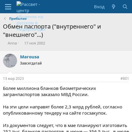
Вход
Прибытие
Обмен паспорта ("внутреннего" и
"внешнего"...)
А
Д
Anna
17 ноя 2002
в
а
т
т
Marousa
о
а
Завсегдатай
р
с
т
о
е
з
13 мар 2023
#801
м
д
ы
а
Более миллиона бланков биометрических
н
загранпаспортов заказало МВД России.
и
я
На эти цели направят более 2,3 млрд рублей, согласно
опубликованному тендеру на сайте госзакупок.
Из документов следует, что в мае планируют изготовить
252 тыс. бланков паспортов, в июне — 356,5 тыс., в июле