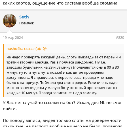
каких слотов, ощущение что система вообще сломана.
Seth
Новичок
19 мар 2024
#820
nusho4ka сказал(а):
не надо проверять каждый день. слоты выкладывают первый и
третий вторник месяца. Раз в полчаса рандомно. Ну т.е.
заводим будильник на 29 и 59 минут (появляются они в 00 и 30
минут, ну или чуть чуть позже) и как дятел проверяем
доступность. Я справилась с первого раза, правда мне надо
было к натариусу. Поймала два слота рядом. Если очень надо
можно занести деньгу малую боту, который проверяет слоты
каждые 10 минут. Правда записаться надо самому.
У Вас нет случайно ссылки на бот? Искал, для NL не смог
найти.
По поводу записи, видел только слоты на доверенности
открытые, на паспорт вообще ничего не было, проверял