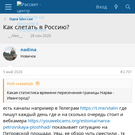
Вход
Одна Шестая
Как слетать в Россию?
А
Д
__Alex__
28 сен 2020
в
а
т
т
nadina
о
а
Новичок
р
с
т
о
е
з
5 май 2026
#2.701
м
д
ы
а
Hob сказал(а):
н
и
Какая статистика времени пересечения границы Нарва -
я
Ивангород?
есть каналы например в Телеграм
https://t.me/vtalin
где
пишут каждый день где и на сколько очередь стоит и
вебкамера
https://youwebcams.org/estonia/narva-
petrovskaya-ploshhad/
показывает ситуацию на
Петровской площади. Увы, ее обзор чуть сместили , тк