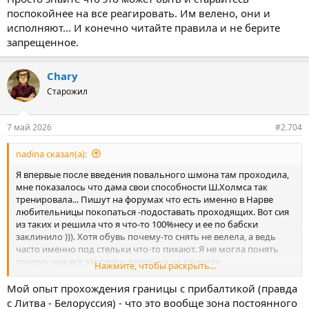
поспокойнее на все реагировать. Им велено, они и
исполняют... И конечно читайте правила и не берите
запрещенное.
Chary
Старожил
7 май 2026
#2.704
nadina сказал(а):
Я впервые после введения повального шмона там проходила,
мне показалось что дама свои способности Ш.Холмса так
тренировала... Пишут на форумах что есть именно в Нарве
любительницы покопаться -подоставать проходящих. Вот сия
из таких и решила что я что-то 100%несу и ее по бабски
заклинило ))). Хотя обувь почему-то снять не велела, а ведь
часто именно под стельки что-то пихают. Я не могла понять
почему она все заклепки-детальки на джинсах
Нажмите, чтобы раскрыть...
прощупывала...Что туда можно спрятать ?! Мои оба паспорта
она видела, я просто не успела их убрать, сразу от контроля
Мой опыт прохождения границы с прибалтикой (правда
документов пройдя на осмотр. Много мешочников было, они
с Литва - Белоруссия) - что это вообще зона постоянного