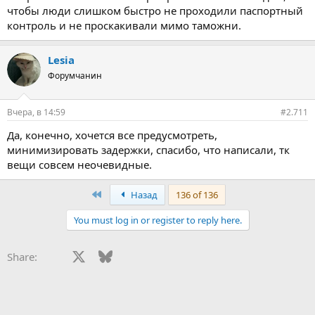
чтобы люди слишком быстро не проходили паспортный
контроль и не проскакивали мимо таможни.
Lesia
Форумчанин
Вчера, в 14:59
#2.711
Да, конечно, хочется все предусмотреть,
минимизировать задержки, спасибо, что написали, тк
вещи совсем неочевидные.
First
Назад
136 of 136
You must log in or register to reply here.
Facebook
X
Bluesky
LinkedIn
Reddit
Pinterest
Tumblr
WhatsApp
E-mail
Сс
Share: