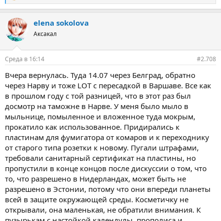
e
a
elena sokolova
c
t
Аксакал
i
o
n
Среда в 16:14
#2.708
s
:
Вчера вернулась. Туда 14.07 через Белград, обратно
через Нарву и тоже LOT c пересадкой в Варшаве. Все как
в прошлом году с той разницей, что в этот раз был
досмотр на таможне в Нарве. У меня было мыло в
мыльнице, помыленное и вложенное туда мокрым,
прокатило как использованное. Придирались к
пластинам для фумигатора от комаров и к переходнику
от старого типа розетки к новому. Пугали штрафами,
требовали санитарный сертификат на пластины, но
пропустили в конце концов после дискуссии о том, что
то, что разрешено в Нидерландах, может быть не
разрешено в Эстонии, потому что они впереди планеты
всей в защите окружающей среды. Косметичку не
открывали, она маленькая, не обратили внимания. К
пузырькам с настойкой календулы, прополиса и