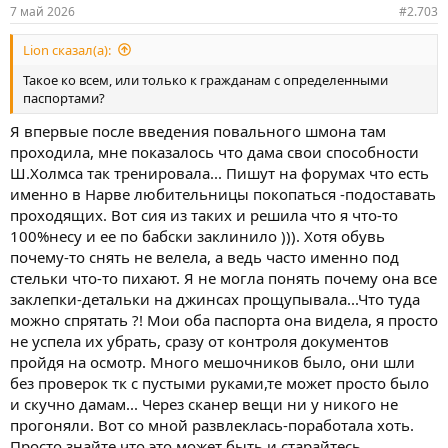
7 май 2026
#2.703
Lion сказал(а):
Такое ко всем, или только к гражданам с определенными
паспортами?
Я впервые после введения повального шмона там
проходила, мне показалось что дама свои способности
Ш.Холмса так тренировала... Пишут на форумах что есть
именно в Нарве любительницы покопаться -подоставать
проходящих. Вот сия из таких и решила что я что-то
100%несу и ее по бабски заклинило ))). Хотя обувь
почему-то снять не велела, а ведь часто именно под
стельки что-то пихают. Я не могла понять почему она все
заклепки-детальки на джинсах прощупывала...Что туда
можно спрятать ?! Мои оба паспорта она видела, я просто
не успела их убрать, сразу от контроля документов
пройдя на осмотр. Много мешочников было, они шли
без проверок тк с пустыми руками,те может просто было
и скучно дамам... Через сканер вещи ни у никого не
прогоняли. Вот со мной развлеклась-поработала хоть.
Просто знайте что это может быть и старайтесь