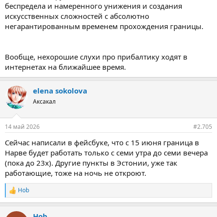
шли без проверок тк с пустыми руками,те может просто было и
беспредела и намеренного унижения и создания
скучно дамам... Через сканер вещи ни у никого не прогоняли.
искусственных сложностей с абсолютно
Вот со мной развлеклась-поработала хоть. Просто знайте что
негарантированным временем прохождения границы.
это может быть и старайтесь поспокойнее на все реагировать.
Им велено, они и исполняют... И конечно читайте правила и не
берите запрещенное.
Вообще, нехорошие слухи про прибалтику ходят в
интернетах на ближайшее время.
elena sokolova
Аксакал
14 май 2026
#2.705
Сейчас написали в фейсбуке, что с 15 июня граница в
Нарве будет работать только с семи утра до семи вечера
(пока до 23х). Другие пункты в Эстонии, уже так
работающие, тоже на ночь не откроют.
Hob
R
e
a
Hob
c