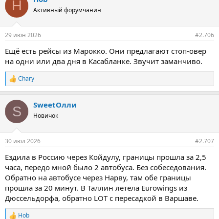
H
t
Активный форумчанин
i
o
n
29 июн 2026
#2.706
s
:
Ещё есть рейсы из Марокко. Они предлагают стоп-овер
на одни или два дня в Касабланке. Звучит заманчиво.
Chary
R
e
a
SweetОлли
c
S
t
Новичок
i
o
n
30 июл 2026
#2.707
s
:
Ездила в Россию через Койдулу, границы прошла за 2,5
часа, передо мной было 2 автобуса. Без собеседования.
Обратно на автобусе через Нарву, там обе границы
прошла за 20 минут. В Таллин летела Eurowings из
Дюссельдорфа, обратно LOT с пересадкой в Варшаве.
Hob
R