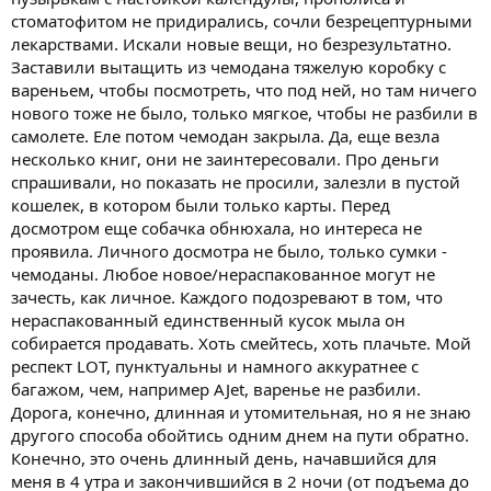
стоматофитом не придирались, сочли безрецептурными
лекарствами. Искали новые вещи, но безрезультатно.
Заставили вытащить из чемодана тяжелую коробку с
вареньем, чтобы посмотреть, что под ней, но там ничего
нового тоже не было, только мягкое, чтобы не разбили в
самолете. Еле потом чемодан закрыла. Да, еще везла
несколько книг, они не заинтересовали. Про деньги
спрашивали, но показать не просили, залезли в пустой
кошелек, в котором были только карты. Перед
досмотром еще собачка обнюхала, но интереса не
проявила. Личного досмотра не было, только сумки -
чемоданы. Любое новое/нераспакованное могут не
зачесть, как личное. Каждого подозревают в том, что
нераспакованный единственный кусок мыла он
собирается продавать. Хоть смейтесь, хоть плачьте. Мой
респект LOT, пунктуальны и намного аккуратнее с
багажом, чем, например AJet, варенье не разбили.
Дорога, конечно, длинная и утомительная, но я не знаю
другого способа обойтись одним днем на пути обратно.
Конечно, это очень длинный день, начавшийся для
меня в 4 утра и закончившийся в 2 ночи (от подъема до