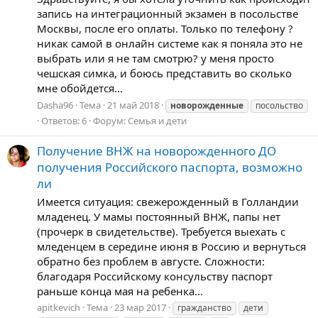
запись на интеграционный экзамен в посольстве
Москвы, после его оплаты. Только по телефону ?
никак самой в онлайн системе как я поняла это не
выбрать или я не там смотрю? у меня просто
чешская симка, и боюсь представить во сколько
мне обойдется...
Dasha96
Тема
21 май 2018
новорожденные
посольство
Ответов: 6
Форум:
Семья и дети
Получение ВНЖ на новорожденного ДО
получения Российского паспорта, возможно
ли
Имеется ситуация: свежерожденный в Голландии
младенец. У мамы постоянный ВНЖ, папы нет
(прочерк в свидетельстве). Требуется выехать с
мледенцем в середине июня в Россию и вернуться
обратно без проблем в августе. Сложности:
благодаря Российскому консульству паспорт
раньше конца мая на ребенка...
apitkevich
Тема
23 мар 2017
гражданство
дети