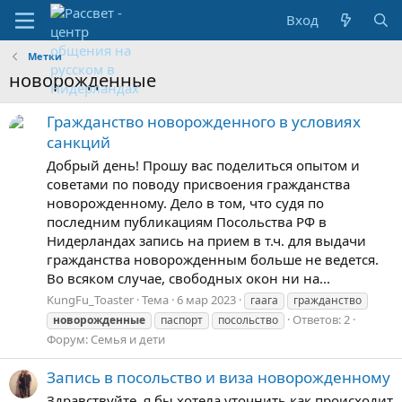
Вход
Метки
новорожденные
Гражданство новорожденного в условиях
санкций
Добрый день! Прошу вас поделиться опытом и
советами по поводу присвоения гражданства
новорожденному. Дело в том, что судя по
последним публикациям Посольства РФ в
Нидерландах запись на прием в т.ч. для выдачи
гражданства новорожденным больше не ведется.
Во всяком случае, свободных окон ни на...
KungFu_Toaster
Тема
6 мар 2023
гаага
гражданство
Ответов: 2
новорожденные
паспорт
посольство
Форум:
Семья и дети
Запись в посольство и виза новорожденному
Здравствуйте, я бы хотела уточнить как происходит