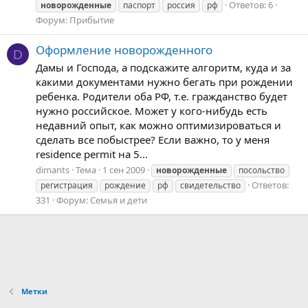
Ответов: 6
новорожденные
паспорт
россия
рф
Форум:
Прибытие
Оформление новорожденного
D
Дамы и Господа, а подскажите алгоритм, куда и за
какими документами нужно бегать при рождении
ребенка. Родители оба РФ, т.е. гражданство будет
нужно российское. Может у кого-нибудь есть
недавний опыт, как можно оптимизироваться и
сделать все побыстрее? Если важно, то у меня
residence permit на 5...
dimants
Тема
1 сен 2009
новорожденные
посольство
Ответов:
регистрация
рождение
рф
свидетельство
331
Форум:
Семья и дети
Метки